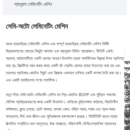
ম্যানুয়াল লেমিনেটিং মেশিন
সেমি-অটো লেমিনেটিং মেশিন
আধা-স্বয়ংক্রিয় লেমিনেটিং মেশিন এবং সম্পূর্ণ স্বয়ংক্রিয় লেমিনেটিং মেশিন নির্দিষ্ট
ক্রিয়াকলাপের ক্ষেত্রে কিছুটা আলাদা এবং ম্যানুয়াল ফিডিং প্রয়োজন। নীতিটি একই:
প্রথমে, আঠালোটিকে একটি রোলার আবরণ ডিভাইস দ্বারা প্লাস্টিকের ফিল্মের উপর প্রলিপ্ত
আধ
করা হয়, ফিল্মটিকে নরম করার জন্য একটি হট প্রেসিং রোলার দ্বারা উত্তপ্ত করা হয় এবং
স্বয
তারপরে প্রাইমার-কোটেড প্রিন্ট এবং ফিল্মকে একসাথে চাপিয়ে একটি কাগজ তৈরি করা হয়।
প্রি
G
এবং একটি ল্যামিনেশন পণ্যে প্লাস্টিক।
লে
13
ফিল্
5p
লেম
নতুন স্টার সেমি-অটো লেমিনেটিং মেশিন হল প্রি-কোটেড BOPP এবং মুদ্রিত পদার্থের
সেম
মেশ
অট
যৌগিক প্রক্রিয়াকরণের জন্য একটি ডিভাইস। মেশিনের যুক্তিসঙ্গত কাঠামো, স্থিতিশীল
এক
ফ্ল
কর্মক্ষমতা, সুন্দর চেহারা, ছোট আকার, হালকা ওজন, শক্তি সঞ্চয়, সহজ এবং শ্রম-সঞ্চয়
পি
ল্য
আধ
আধ
আধ
অপারেশন, দীর্ঘ সেবা জীবন এবং সুবিধাজনক রক্ষণাবেক্ষণ রয়েছে। ইউটিলিটি মডেল দ্বারা
সেম
স্বয
স্বয
স্বয
অট
উত্পাদিত পণ্যটিতে ভাল আনুগত্য, উচ্চ স্বচ্ছতা, শক্তিশালী স্টেরিওস্কোপিক প্রভাবের
মেশ
লেম
Fe
প্রি
লেম