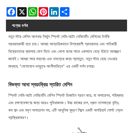
Facebook
X
WhatsApp
Pinterest
LinkedIn
Share
পণ্যের বর্ণনা
নতুন স্টার মেশিন আপনার নির্ভুল স্প্লিট সেমি-অটো লেমিনেটিং মেশিনের টার্নকি
সরবরাহকারী হতে চায়। আমরা আন্তরিকভাবে বিশ্বব্যাপী গ্রাহকদের এবং পাইকারী
বিক্রেতাদের ব্যবসায় যোগ দিতে এবং খোলা মনের সাথে একসাথে বেড়ে উঠতে আমন্ত্রণ
জানাই। আমরা সদয় মন্তব্য এবং তদন্তের জন্য প্রস্তুত. নতুন স্টার বেছে নেওয়ার
মাধ্যমে, "যোগাযোগ-বন্ধুত্ব-অংশীদারিত্ব" এর একটি দর্শন চলছে৷
বিভক্ত আধা স্বয়ংক্রিয় স্তরিত মেশিন
স্প্লিট সেমি-অটো লেমিনেটিং মেশিন স্প্লিট ডিজাইন গ্রহণ করে, যা অপারেশন, পরিষ্কার
এবং রক্ষণাবেক্ষণের জন্য আরও সুবিধাজনক। উচ্চ কাজের চাপ, দ্রুত তাপমাত্রা বৃদ্ধি,
কম শব্দ এবং মসৃণ অপারেশন সহ, এটি আধুনিক মুদ্রণ শিল্পে একটি অপরিহার্য পোস্ট প্রেস
প্রক্রিয়াকরণ।