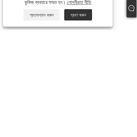
কুকিজ ব্যবহারে সম্মত হন।
গোপনীয়তা নীতি
প্রত্যাখ্যান করুন
গ্রহণ করুন
+86-13738307138
info@newstar-machine.com