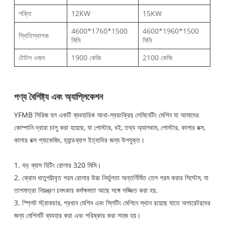
শক্তি
12KW
15KW
4600*1760*1500
4600*1960*1500
স্থিতিস্থাপক
মিমি
মিমি
টোটল ওজন
1900 কেজি
2100 কেজি
পণ্য বৈশিষ্ট্য এবং অ্যাপ্লিকেশন
YFMB সিরিজ হল একটি ব্যবহারিক আধা-স্বয়ংক্রিয় লেমিনেটিং মেশিন যা আমাদের
কোম্পানি দ্বারা চালু করা হয়েছে, যা পোস্টার, বই, তথ্য অ্যালবাম, পোস্টার, কালার বক্স,
কালার বক্স প্যাকেজিং, হ্যান্ডব্যাগ ইত্যাদির জন্য উপযুক্ত।
1. বড় ব্যাস হিটিং রোলার 320 মিমি।
2. ক্রোম ধাতুপট্টাবৃত গরম রোলার উচ্চ নির্ভুলতা অন্তর্নির্মিত তেল গরম করার সিস্টেম, যা
তাপমাত্রা নিয়ন্ত্রণ চমৎকার কর্মক্ষমতা আছে সঙ্গে সজ্জিত করা হয়.
3. স্প্লিট স্ট্রাকচার, প্রধান মেশিন এবং স্লিটিং মেশিনে স্থান রয়েছে যাতে অপারেটরদের
জন্য মেশিনটি ব্যবহার করা এবং পরিষ্কার করা সহজ হয়।