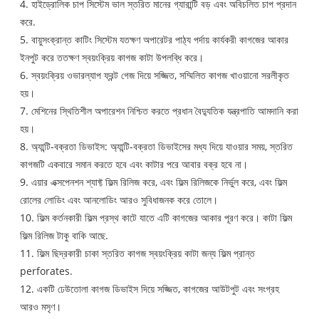
4. হাইড্রোলিক চাপ সিস্টেম ভাল স্তরিত মানের গ্যারান্টি বড় এবং অবিচলিত চাপ প্রদান
করে.
5. বায়ুসংক্রান্ত কাটিং সিস্টেম যতক্ষণ অপারেটর পাঠ্য পর্দায় কার্যকরী কাগজের আকার
ইনপুট করে ততক্ষণ স্বয়ংক্রিয় কাগজ কাটা উপলব্ধি করে।
6. স্বয়ংক্রিয় ওভারল্যাপ ফ্রন্ট গেজ দিয়ে সজ্জিত, সম্মিলিত কাগজ খাওয়ানো সরলীকৃত
হয়।
7. মেশিনের স্থিতিশীল অপারেশন নিশ্চিত করতে প্রধান বৈদ্যুতিক যন্ত্রপাতি আমদানি করা
হয়।
8. অ্যান্টি-বক্রতা ডিভাইস: অ্যান্টি-বক্রতা ডিভাইসের মধ্য দিয়ে যাওয়ার সময়, স্তরিত
কাগজটি একবারে সমান করতে হবে এবং কাটার পরে আবার বক্র হবে না।
9. এয়ার এক্সপেনশন শ্যাফ্ট ফিল্ম রিলিজ করে, এবং ফিল্ম রিলিজকে নির্ভুল করে, এবং ফিল্ম
রোলের লোডিং এবং আনলোডিং আরও সুবিধাজনক করে তোলে।
10. ফিল্ম কর্তনকারী ফিল্ম প্রস্থ কাটে যাতে এটি কাগজের আকার পূরণ করে। কাটা ফিল্ম
ফিল্ম রিলিজ টাকু বাকি আছে.
11. ফিল্ম ছিদ্রকারী চাকা স্তরিত কাগজ স্বয়ংক্রিয় কাটা জন্য ফিল্ম প্রান্ত
perforates.
12. একটি ঢেউতোলা কাগজ ডিভাইস দিয়ে সজ্জিত, কাগজের আউটপুট এবং সংগ্রহ
আরও মসৃণ।