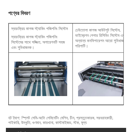
পণ্যের বিবরণ
স্বয়ংক্রিয় কাগজ স্ট্যাকিং পজিশনিং সিস্টেম
ঢেউতোলা কাগজ আউটপুট সিস্টেম,
ভাইব্রেশন পেপার রিসিভিং সিস্টেম এবং
স্বয়ংক্রিয় কাগজ স্ট্যাকিং পজিশনিং
অন্যান্য কনফিগারেশন আরো সুবিধাজনক এ
সিস্টেমের সাথে সজ্জিত, অপারেশনটি সহজ
পরিপাটি।
এবং সুবিধাজনক।
হট ট্যাগ: স্প্লিট সেমি-অটো লেমিনেটিং মেশিন, চীন, প্রস্তুতকারক, সরবরাহকারী,
পাইকারি, উদ্ধৃতি, গুণমান, কারখানা, কাস্টমাইজড, স্টক, মূল্য