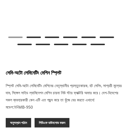
সেমি-অটো লেমিনেটিং মেশিন স্প্লিট
স্প্লিট সেমি-অটো লেমিনেটিং মেশিনের নেতৃস্থানীয় প্রস্তুতকারক, হট সেলিং, সাশ্রয়ী মূল্যের
দাম, সিঙ্গেল সাইড ল্যামিনেশন মেশিন চায়না নিউ স্টার ফ্যাক্টরি অফার করে। দেশ-বিদেশের
সকল ব্যবহারকারী কেন এটি এত পছন্দ করে তা খুঁজে বের করতে এখানে!
মডেল:YFMB-950
অনুসন্ধান পাঠান
পিডিএফ ডাউনলোড করুন