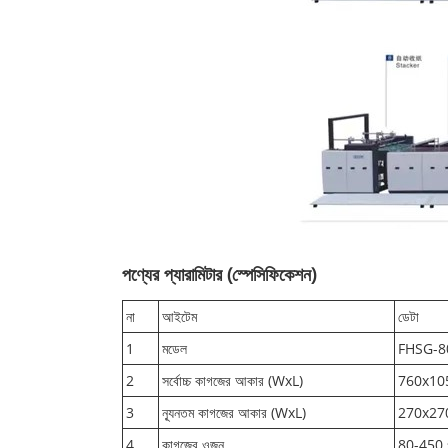
পণ্যের প্যারামিটার (স্পেসিফিকেশন)
না
আইটেম
ডেটা
1
মডেল
FHSG-8
2
সর্বোচ্চ কাগজের আকার (WxL)
760x105
3
ন্যূনতম কাগজের আকার (WxL)
270x270
4
কাগজের ওজন
80-450 