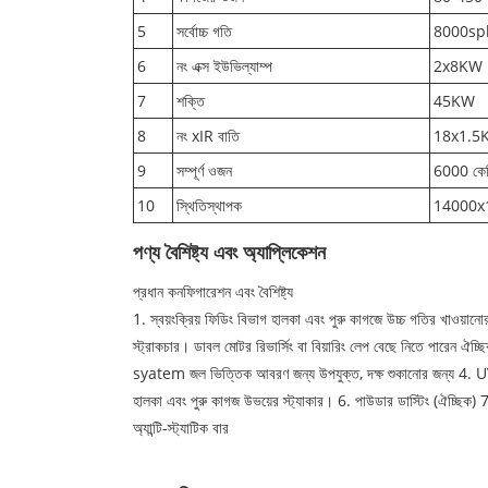
5
সর্বোচ্চ গতি
8000sp
6
নং এক্স ইউভিল্যাম্প
2x8KW
7
শক্তি
45KW
8
নং xIR বাতি
18x1.5
9
সম্পূর্ণ ওজন
6000 কে
10
স্থিতিস্থাপক
14000x1
পণ্য বৈশিষ্ট্য এবং অ্যাপ্লিকেশন
প্রধান কনফিগারেশন এবং বৈশিষ্ট্য
1. স্বয়ংক্রিয় ফিডিং বিভাগ হালকা এবং পুরু কাগজে উচ্চ গতির খাওয়ানোর
স্ট্রাকচার। ডাবল মোটর রিভার্সিং বা বিয়ারিং লেপ বেছে নিতে পারেন ঐচ্
syatem জল ভিত্তিক আবরণ জন্য উপযুক্ত, দক্ষ শুকানোর জন্য 4. UV নিরা
হালকা এবং পুরু কাগজ উভয়ের স্ট্যাকার। 6. পাউডার ডাস্টিং (ঐচ্ছিক) 
অ্যান্টি-স্ট্যাটিক বার