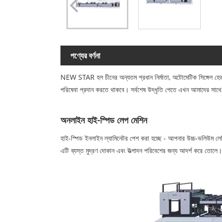
পণ্যের বর্ণনা
NEW STAR হল চীনের অন্যতম প্রধান নির্মাতা, অটোমেটিক সিঙ্গেল হেড ই
পরিষেবা প্রদান করতে থাকবে। সর্বশেষ উদ্ধৃতি পেতে এখন আমাদের সাথ
অনলাইন হাই-স্পিড লেপ মেশিন
হাই-স্পিড ইনলাইন ল্যামিনেটর পেশ করা হচ্ছে - আপনার উচ্চ-ভলিউম লেমি
এটি ব্যস্ত মুদ্রণ দোকান এবং উত্পাদন পরিবেশের জন্য আদর্শ করে তোলে।