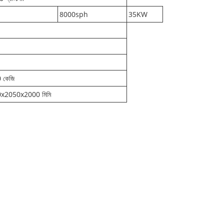
8000sph
35KW
 কেজি
x2050x2000 মিমি