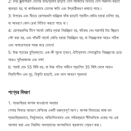
2: বন্ধ স্ক্র্যাপারটি তেলের বহিঃপ্রবাহ ছাড়াই তেল সার্কিটের ভিতরে তেল সঞ্চালন করতে
ব্যবহৃত হয়, যা কার্যকরভাবে তেলের ক্ষতি এবং উদ্বায়ীকরণ কমাতে পারে।
3: উপরের এবং নীচের রোলারগুলি যান্ত্রিক ফাঁক ছাড়াই স্বাধীন মোটর দ্বারা চালিত হয়,
যা আবরণে কোন রেখা নিশ্চিত করতে পারে না।
4: রোলারগুলির টিপে সার্ভো মোটর দ্বারা নিয়ন্ত্রিত হয়, ফাঁকের বেধ সরাসরি টাচ স্ক্রিনে
সেট করা হয়, এবং ফাঁকটি সার্ভো মোটর দ্বারা নিয়ন্ত্রিত হয়, যা নিয়ন্ত্রণকে আরও সঠিক
এবং অপারেশনকে সহজ করে তোলে!
5: উচ্চ স্তরের বুদ্ধিমত্তা, এক-কী সূচনা ত্বরণ, ঐতিহ্যগত সেগমেন্টেড নিয়ন্ত্রণের চেয়ে
আরও সুবিধাজনক এবং দক্ষ!
6: শ্যাফ্ট হেড 55 মিমি বড়, যা উচ্চ গতির অধীনে প্রচলিত 35 মিমি থেকে আরও
স্থিতিশীল এবং দৃঢ়, বিকৃতি ছাড়াই, এবং ভাল আবরণ প্রভাব!
পণ্যের বিবরণ
1. স্বয়ংক্রিয় কাগজ খাওয়ানো অধ্যায়
পেপার ফিডার আবরণ মেশিনের একটি গুরুত্বপূর্ণ অংশ। কাগজ ফিডারের কাজ হল
স্বয়ংক্রিয়ভাবে, নির্ভুলভাবে, অবিচলিতভাবে এবং পর্যায়ক্রমে শীটগুলিকে একের পর এক
আলাদা করা এবং নিয়মিত অবস্থানের অংশগুলিতে ক্রমাগত প্রেরণ করা।