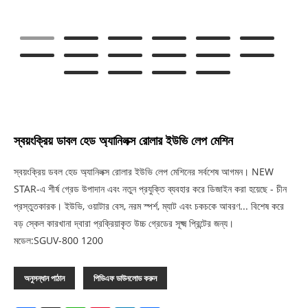
স্বয়ংক্রিয় ডাবল হেড অ্যানিলক্স রোলার ইউভি লেপ মেশিন
স্বয়ংক্রিয় ডবল হেড অ্যানিলক্স রোলার ইউভি লেপ মেশিনের সর্বশেষ আগমন। NEW
STAR-এ শীর্ষ গ্রেড উপাদান এবং নতুন প্রযুক্তি ব্যবহার করে ডিজাইন করা হয়েছে - চীন
প্রস্তুতকারক। ইউভি, ওয়াটার বেস, নরম স্পর্শ, ম্যাট এবং চকচকে আবরণ... বিশেষ করে
বড় স্কেল কারখানা দ্বারা প্রক্রিয়াকৃত উচ্চ গ্রেডের সূক্ষ্ম প্রিন্টের জন্য।
মডেল:SGUV-800 1200
অনুসন্ধান পাঠান
পিডিএফ ডাউনলোড করুন