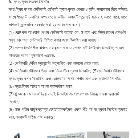
6. স্বয়ংক্রিয় বিতরণ সিস্টেম
স্বয়ংক্রিয় কাগজ ডেলিভারি মেশিনটি ফ্যান-কুলড পেপার প্রেসিং স্ট্রাকচার দিয়ে সজ্জিত,
যা মেশিনের উচ্চ-গতির অপারেশনের অধীনে কাগজটি পুরোপুরি সরবরাহ করতে পারে, যাতে
কাগজটি সুন্দরভাবে সরবরাহ করা হয় তা নিশ্চিত করে।
(1) বেল্টে কম-আওয়াজ পেপার ডেলিভারি রয়েছে এবং উপরের এবং নিম্ন চাপের রেলগুলি
মসৃণ এবং মসৃণ ডেলিভারি নিশ্চিত করার জন্য ডিজাইন করা হয়েছে।
(2) কাগজ স্থিতিশীল রাখতে ভ্যাকুয়াম সাকশন পেপার স্টেবিলাইজার ডিভাইস; পাতলা
কাগজের আবরণ কুঁচকানো এড়াতে,
(3) ডেলিভারি টেবিল ম্যানুয়ালি উত্থাপিত এবং নামানো যেতে পারে;
(4) ডেলিভারি টেবিলের ঊর্ধ্ব এবং নিম্ন সীমা সুরক্ষা ডিভাইস; (5) ডেলিভারি টেবিলের
স্বয়ংক্রিয় কমার ডিভাইস, এবং ডেলিভারি লিমিট পেপার স্টপ এবং অ্যালার্ম সিস্টেম;
(6) স্বয়ংক্রিয় আবরণ কাগজ ক্রমবর্ধমান গণনা;
(7) র্যান্ডম কাগজ স্বয়ংক্রিয় বাছাই ডিভাইস এবং প্রোগ্রাম নিয়ন্ত্রণ এবং অ্যালার্ম
সিস্টেম;
(8) উচ্চ-গতির বায়ুসংক্রান্ত ফোটোইলেকট্রিক একক-শীট কাগজ গ্রহণ সিস্টেম ব্যবহার
করে, কাগজটি সঠিক এবং ঝরঝরে;