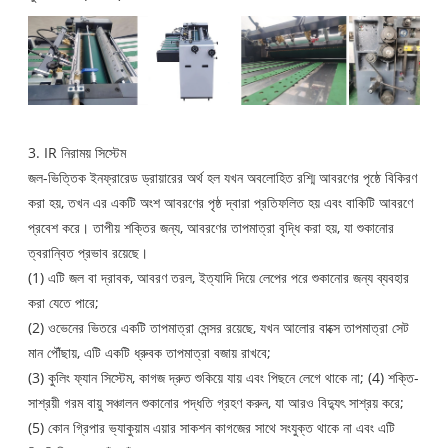
3. IR নিরাময় সিস্টেম
জল-ভিত্তিক ইনফ্রারেড ড্রায়ারের অর্থ হল যখন অবলোহিত রশ্মি আবরণের পৃষ্ঠে বিকিরণ
করা হয়, তখন এর একটি অংশ আবরণের পৃষ্ঠ দ্বারা প্রতিফলিত হয় এবং বাকিটি আবরণে
প্রবেশ করে। তাপীয় শক্তির জন্য, আবরণের তাপমাত্রা বৃদ্ধি করা হয়, যা শুকানোর
ত্বরান্বিত প্রভাব রয়েছে।
(1) এটি জল বা দ্রাবক, আবরণ তরল, ইত্যাদি দিয়ে লেপের পরে শুকানোর জন্য ব্যবহার
করা যেতে পারে;
(2) ওভেনের ভিতরে একটি তাপমাত্রা সেন্সর রয়েছে, যখন আলোর বাক্সে তাপমাত্রা সেট
মান পৌঁছায়, এটি একটি ধ্রুবক তাপমাত্রা বজায় রাখবে;
(3) কুলিং ফ্যান সিস্টেম, কাগজ দ্রুত শুকিয়ে যায় এবং পিছনে লেগে থাকে না; (4) শক্তি-
সাশ্রয়ী গরম বায়ু সঞ্চালন শুকানোর পদ্ধতি গ্রহণ করুন, যা আরও বিদ্যুৎ সাশ্রয় করে;
(5) কোন গ্রিপার ভ্যাকুয়াম এয়ার সাকশন কাগজের সাথে সংযুক্ত থাকে না এবং এটি