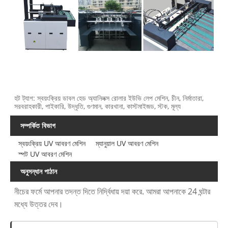
হট ট্যাগ: স্বয়ংক্রিয় ডাবল হেড অ্যানিলক্স রোলার ইউভি লেপ মেশিন, চীন, নির্মাতারা,
সরবরাহকারী, পাইকারি, উদ্ধৃতি, গুণমান, কারখানা, কাস্টমাইজড, স্টক, মূল্য
সম্পর্কিত বিভাগ
স্বয়ংক্রিয় UV আবরণ মেশিন
ম্যানুয়াল UV আবরণ মেশিন
স্পট UV আবরণ মেশিন
অনুসন্ধান পাঠান
নীচের ফর্মে আপনার তদন্ত দিতে নির্দ্বিধায় দয়া করে. আমরা আপনাকে 24 ঘন্টার
মধ্যে উত্তর দেব।