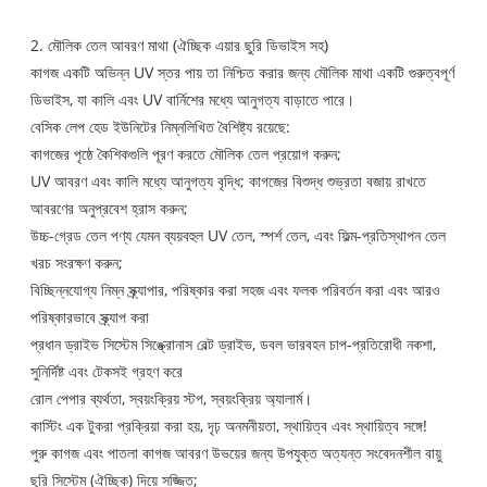
2. মৌলিক তেল আবরণ মাথা (ঐচ্ছিক এয়ার ছুরি ডিভাইস সহ)
কাগজ একটি অভিন্ন UV স্তর পায় তা নিশ্চিত করার জন্য মৌলিক মাথা একটি গুরুত্বপূর্ণ
ডিভাইস, যা কালি এবং UV বার্নিশের মধ্যে আনুগত্য বাড়াতে পারে।
বেসিক লেপ হেড ইউনিটের নিম্নলিখিত বৈশিষ্ট্য রয়েছে:
কাগজের পৃষ্ঠে কৈশিকগুলি পূরণ করতে মৌলিক তেল প্রয়োগ করুন;
UV আবরণ এবং কালি মধ্যে আনুগত্য বৃদ্ধি; কাগজের বিশুদ্ধ শুভ্রতা বজায় রাখতে
আবরণের অনুপ্রবেশ হ্রাস করুন;
উচ্চ-গ্রেড তেল পণ্য যেমন ব্যয়বহুল UV তেল, স্পর্শ তেল, এবং ফিল্ম-প্রতিস্থাপন তেল
খরচ সংরক্ষণ করুন;
বিচ্ছিন্নযোগ্য নিম্ন স্ক্র্যাপার, পরিষ্কার করা সহজ এবং ফলক পরিবর্তন করা এবং আরও
পরিষ্কারভাবে স্ক্র্যাপ করা
প্রধান ড্রাইভ সিস্টেম সিঙ্ক্রোনাস বেল্ট ড্রাইভ, ডবল ভারবহন চাপ-প্রতিরোধী নকশা,
সুনির্দিষ্ট এবং টেকসই গ্রহণ করে
রোল পেপার ব্যর্থতা, স্বয়ংক্রিয় স্টপ, স্বয়ংক্রিয় অ্যালার্ম।
কাস্টিং এক টুকরা প্রক্রিয়া করা হয়, দৃঢ় অনমনীয়তা, স্থায়িত্ব এবং স্থায়িত্ব সঙ্গে!
পুরু কাগজ এবং পাতলা কাগজ আবরণ উভয়ের জন্য উপযুক্ত অত্যন্ত সংবেদনশীল বায়ু
ছুরি সিস্টেম (ঐচ্ছিক) দিয়ে সজ্জিত;