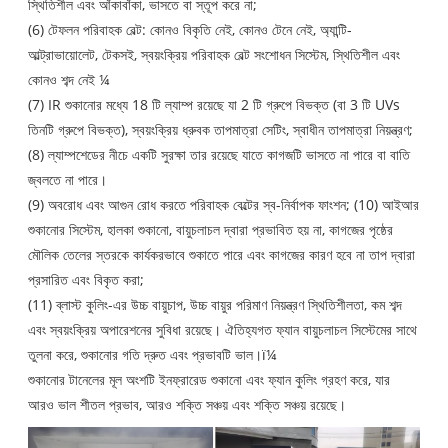
স্থিতিশীল এবং আঁকাবাঁকা, ভাসতে বা স্তূপ করে না;
(6) টেফলন পরিবাহক বেল্ট: কোনও বিকৃতি নেই, কোনও টেনে নেই, অ্যান্টি-
আল্ট্রাভায়োলেট, টেকসই, স্বয়ংক্রিয় পরিবাহক বেল্ট সংশোধন সিস্টেম, স্থিতিশীল এবং
কোনও শব্দ নেই ¼
(7) IR শুকানোর মধ্যে 18 টি ল্যাম্প রয়েছে যা 2 টি গ্রুপে বিভক্ত (বা 3 টি UVs
তিনটি গ্রুপে বিভক্ত), স্বয়ংক্রিয় ধ্রুবক তাপমাত্রা সেটিং, স্বাধীন তাপমাত্রা নিয়ন্ত্রণ;
(8) ল্যাম্পশেডের নীচে একটি সুরক্ষা তার রয়েছে যাতে কাগজটি ভাসতে না পারে বা বাতি
জ্বলতে না পারে।
(9) অবরোধ এবং আগুন রোধ করতে পরিবাহক বেল্টের স্ব-নির্বাপক ফাংশন; (10) আইআর
শুকানোর সিস্টেম, হালকা শুকানো, বায়ুচলাচল দ্বারা প্রভাবিত হয় না, কাগজের পৃষ্ঠের
মৌলিক তেলের স্তরকে কার্যকরভাবে শুকাতে পারে এবং কাগজের কারণ হবে না তাপ দ্বারা
প্রসারিত এবং বিকৃত করা;
(11) ব্লাস্ট কুলিং-এর উচ্চ বায়ুচাপ, উচ্চ বায়ুর পরিমাণ নিয়ন্ত্রণ স্থিতিশীলতা, কম শব্দ
এবং স্বয়ংক্রিয় অপারেশনের সুবিধা রয়েছে। ঐতিহ্যগত ফ্যান বায়ুচলাচল সিস্টেমের সাথে
তুলনা করে, শুকানোর গতি দ্রুত এবং প্রভাবটি ভাল।ï¼
শুকানোর টানেলের মূল অংশটি ইনফ্রারেড শুকানো এবং ফ্যান কুলিং গ্রহণ করে, যার
আরও ভাল শীতল প্রভাব, আরও শক্তি সঞ্চয় এবং শক্তি সঞ্চয় রয়েছে।