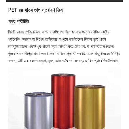
PET রঙ ধাতব তাপ স্তরায়ণ ফিল্ম
পণ্য পরিচিতি
পিইটি কালার মেটালাইজড থার্মাল ল্যামিনেশন ফিল্ম হল এক ধরণের যৌগিক নমনীয়
প্যাকেজিং উপাদান যা বিশেষ প্রক্রিয়ার মাধ্যমে প্লাস্টিকের ফিল্মের পৃষ্ঠে ধাতব
অ্যালুমিনিয়ামের একটি খুব পাতলা স্তর আবরণ করে তৈরি হয়, যা প্লাস্টিকের ফিল্মের
পৃষ্ঠকে ধাতব দীপ্তি ধারণ করে। কারণ এটিতে প্লাস্টিকের ফিল্ম এবং ধাতু উভয়ের বৈশিষ্ট্য
রয়েছে, এটি এক ধরণের সস্তা, সুন্দর, ভাল কর্মক্ষমতা এবং ব্যবহারিক প্যাকেজিং উপাদান।