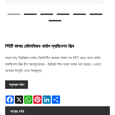
পিইটি কালার মেটালাইজড থার্মাল ল্যামিনেশন ফিল্ম
সস্তা দাম, প্রিমিয়াম গুণমান, স্থিতিশীল সরবরাহ ক্ষমতা সহ PET রঙের ধাতব থার্মাল
ল্যামিনেশন ফিল্ম চীন প্রস্তুতকারক - NEW স্টার দ্বারা অফার করা হয়েছে। এখানে
আপনার উদ্ধৃতি পেতে বিনামূল্যে.
অনুসন্ধান পাঠান
Facebook
X
WhatsApp
Pinterest
LinkedIn
Share
পণ্যের বর্ণনা