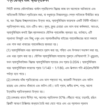
পণ্য বৈশিষ্ট্য এবং অ্যাপ্লিকেশন
পিইটি কালার মেটালাইজড থার্মাল ল্যামিনেশন ফিল্মের কাজ হল আলোকে আটকানো এবং
অতিবেগুনী বিকিরণ প্রতিরোধ করা, যা শুধুমাত্র বিষয়বস্তুর শেল্ফ লাইফকে দীর্ঘায়িত করে
না, বরং ফিল্মের উজ্জ্বলতাকেও উন্নত করে, অ্যালুমিনিয়াম ফয়েলকে একটি নির্দিষ্ট পরিমাণে
প্রতিস্থাপন করে, তবে এটিও কম। মূল্য, সুন্দর চেহারা এবং ভাল বাধা কর্মক্ষমতা. অতএব,
অ্যালুমিনিয়াম কলাই ফিল্ম ব্যাপকভাবে যৌগিক প্যাকেজিং ব্যবহৃত হয়. বর্তমানে, এটি
প্রধানত বিস্কুট এবং কিছু ওষুধ এবং প্রসাধনীগুলির বাইরের প্যাকেজিংয়ের মতো শুকনো
এবং পাফ করা খাবারের প্যাকেজিংয়ে ব্যবহৃত হয়।
(1) অ্যালুমিনিয়াম খরচ ব্যাপকভাবে হ্রাস করা হয়, শক্তি এবং উপকরণ সংরক্ষণ করা হয়,
এবং খরচ হ্রাস করা হয়। যৌগিক অ্যালুমিনিয়াম ফয়েলের পুরুত্ব বেশিরভাগই 7~gpm,
যখন অ্যালুমিনাইজড ফিল্মের অ্যালুমিনিয়াম স্তরের বেধ প্রায় 0.05N। অ্যালুমিনিয়াম
খরচ অ্যালুমিনিয়াম ফয়েলের প্রায় 1/140 ~ 1/180, এবং উত্পাদন গতি 450m/মিনিট
পর্যন্ত হতে পারে।
(2) চমৎকার ভাঁজ প্রতিরোধের এবং ভাল শক্ততা সহ, কয়েকটি পিনহোল এবং ফাটল
রয়েছে এবং কোনও বাঁকানো এবং ফাটল নেই। তাই গ্যাস, জলীয় বাষ্প, গন্ধ, আলো
ইত্যাদির প্রতিবন্ধকতা উন্নত হয়।
(3) চমৎকার ধাতব দীপ্তি সহ, আলোর প্রতিফলন 97% পৌঁছতে পারে; তদুপরি, রঙিন
ফিল্মটি আবরণ চিকিত্সার মাধ্যমে তৈরি করা যেতে পারে এবং এর প্রসাধন প্রভাব