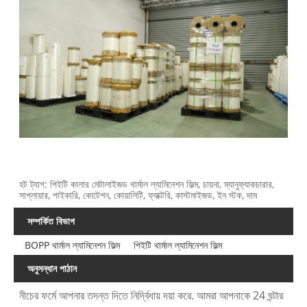
হট ট্যাগ: পিইটি কালার মেটালাইজড থার্মাল ল্যামিনেশন ফিল্ম, চায়না, ম্যানুফ্যাকচারার,
সাপ্লায়ার, পাইকারি, কোটেশন, কোয়ালিটি, ফ্যাক্টরি, কাস্টমাইজড, ইন স্টক, দাম
সম্পর্কিত বিভাগ
BOPP থার্মাল ল্যামিনেশন ফিল্ম
পিইটি থার্মাল ল্যামিনেশন ফিল্ম
অনুসন্ধান পাঠান
নীচের ফর্মে আপনার তদন্ত দিতে নির্দ্বিধায় দয়া করে. আমরা আপনাকে 24 ঘন্টার