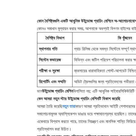
কোন বৈশিষ্ট্যগুলি একটি আধুনিক উইন্ডোজ প্যাচিং মেশিনে অ-আলোচনাযোগ
কোনও সমাধান মূল্যায়ন করার সময়, আপনাকে অবশ্যই বিপণন হাইপের বাইর
বৈশিষ্ট্য বিভাগ
কি খুঁজবেন
স্থাপনার গতি
প্যাচ রিলিজ থেকে সমস্ত সিস্টেমে সম্পূর্ণ স্থ
সিস্টেম কভারেজ
বিভিন্ন এবং জটিল পরিবেশ পরিচালনা করার ক
পরীক্ষা ও সুরক্ষা
ব্যবসায়ের ধারাবাহিকতা পোস্ট-আপডেট নিশ্চিত
রিপোর্টিং এবং সম্মতি
অডিট ট্রেলগুলির জন্য প্রতিবেদনের গভীরতা এ
ডান
উইন্ডোজ প্যাচিং মেশিন
বিলাসিতা নয়; এটি আধুনিক সাইবারসিকিউরিটি
কেন আমরা নতুন স্টার উইন্ডোজ প্যাচিং মেশিনটি বিকাশ করেছি
আমরা তৈরি করেছি
নতুন তারা
কারণ আমরা প্রতিভাবান আইটি পেশাদারদের পু
সমালোচনামূলক অ্যাপ্লিকেশন ভাঙার ভয়ে পক্ষাঘাতগ্রস্থ হয়েছিল। তাদ
একেবারে বিশ্বাস করতে পারে, তাদের নিয়ন্ত্রণ এবং মানসিক শান্তি ফিরিয
প্রতিস্থাপন করা উচিত।