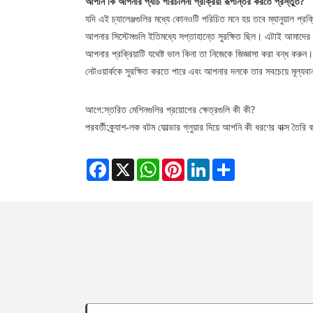
আপনি কি আপনার প্যাচ পরিচালনা প্রক্রিয়া রূপান্তর করতে প্রস্তুত?
যদি এই চ্যালেঞ্জগুলির মধ্যে কোনওটি পরিচিত মনে হয় তবে ম্যানুয়াল প্
আপনার সিস্টেমগুলি ইতিমধ্যে সপ্তাহান্তে সুরক্ষিত ছিল। এটাই আমাদের 
আপনার প্রক্রিয়াটি যথেষ্ট ভাল কিনা তা নিজেকে জিজ্ঞাসা করা বন্ধ করুন।
নেটওয়ার্ককে সুরক্ষিত করতে পারে এবং আপনার দলকে তার সবচেয়ে মূল্যবা
আগে:
স্তরিত মেশিনগুলির প্রয়োগের ক্ষেত্রগুলি কী কী?
পরবর্তী:
ক্র্যাশ-লক বটম ফোল্ডার গ্লুয়ার দিয়ে আপনি কী ধরণের বাক্স তৈরি
Facebook
X
WhatsApp
Pinterest
LinkedIn
Share