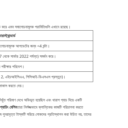
়িত করে এমন সমালোচনামূলক পরামিতিগুলি এখানে রয়েছে।
ারা
স্ট্যান্ডার্ড
ে সমালোচনামূলক আপডেটের জন্য <4 ঘন্টা।
েকে সার্ভার 2022 পর্যন্ত) সমর্থন করে।
্স পরীক্ষার পরিবেশ।
(এসওসি 2, এইচআইপিএএ, পিসিআই-ডিএসএস প্রস্তুত)।
 ফোকাস করতে দেয়।
ুঁত পরিমাণ দেখে অভিভূত হয়েছিল এবং খারাপ প্যাচ দিয়ে একটি
প্যাচিং মেশিন
তারা নির্লজ্জভাবে ক্লান্তিকর কাজটি পরিচালনা করতে
ম পুনরাবৃত্ত টাস্কটি সরিয়ে লোকদের প্রতিস্থাপন করা উচিত নয়, তাদের