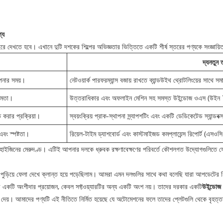
্য
ে দেখতে হবে। এখানে দুটি দশকের শিল্পের অভিজ্ঞতার ভিত্তিতে একটি শীর্ষ স্তরের পণ্যকে সংজ্ঞায
দ্য
নতুন ত
াপনার সময়।
নেটওয়ার্ক পারফরম্যান্স বজায় রাখতে ব্যান্ডউইথ থ্রোটলিংয়ের সাথ
্ষমতা।
উত্তরাধিকার এবং অফলাইন মেশিন সহ সমস্ত উইন্ডোজ ওএস (উইন 7 থ
 করার প্রক্রিয়া।
স্বয়ংক্রিয় প্রাক-স্থাপনা স্ন্যাপশটিং এবং একটি ডেডিকেটেড স্যান্ডবক
বং স্পষ্টতা।
রিয়েল-টাইম ড্যাশবোর্ড এবং কাস্টমাইজড কমপ্লায়েন্স রিপোর্ট 
 হাইজিনের মেরুদণ্ড। এটিই আপনার দলকে ধ্রুবক রক্ষণাবেক্ষণের পরিবর্তে কৌশলগত উদ্যোগগুলিতে
ড়িয়ে ফেলা দেখে ক্লান্ত হয়ে পড়েছিলাম। আমরা এমন দলগুলির সাথে কথা বলেছি যারা আপডেটের নিখ
ের একটি অংশীদার প্রয়োজন, কেবল সফ্টওয়্যারটির অন্য একটি অংশ নয়। তাদের দরকার একটি
উইন্ডোজ 
়ে দেয়। আমাদের পণ্যটি এই নীতিতে নির্মিত হয়েছে যে অটোমেশনের ফলে তাদের প্লেটগুলি থেকে বৃহত্ত