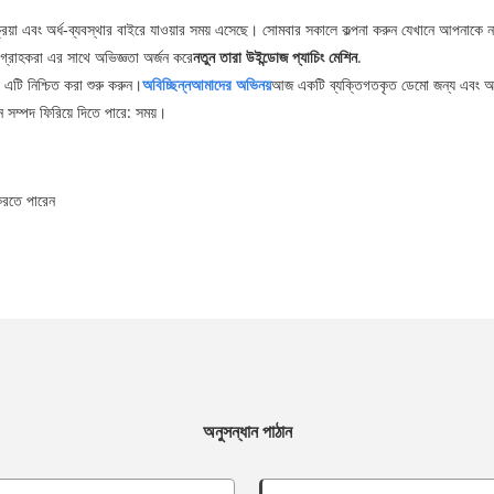
রক্রিয়া এবং অর্ধ-ব্যবস্থার বাইরে যাওয়ার সময় এসেছে। সোমবার সকালে কল্পনা করুন যেখানে আপনাকে 
গ্রাহকরা এর সাথে অভিজ্ঞতা অর্জন করে
নতুন তারা
উইন্ডোজ প্যাচিং মেশিন
.
 এটি নিশ্চিত করা শুরু করুন।
অবিচ্ছিন্ন
আমাদের অভিনয়
আজ একটি ব্যক্তিগতকৃত ডেমো জন্য এবং আ
ন সম্পদ ফিরিয়ে দিতে পারে: সময়।
 করতে পারেন
অনুসন্ধান পাঠান