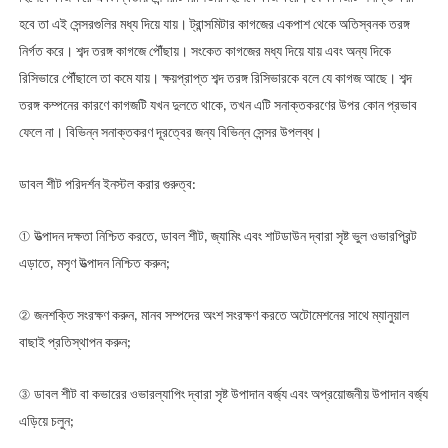
হবে তা এই সেন্সরগুলির মধ্য দিয়ে যায়। ট্রান্সমিটার কাগজের একপাশ থেকে অতিস্বনক তরঙ্গ
নির্গত করে। শব্দ তরঙ্গ কাগজে পৌঁছায়। সংকেত কাগজের মধ্য দিয়ে যায় এবং অন্য দিকে
রিসিভারে পৌঁছালে তা কমে যায়। ক্ষয়প্রাপ্ত শব্দ তরঙ্গ রিসিভারকে বলে যে কাগজ আছে। শব্দ
তরঙ্গ কম্পনের কারণে কাগজটি যখন দুলতে থাকে, তখন এটি সনাক্তকরণের উপর কোন প্রভাব
ফেলে না। বিভিন্ন সনাক্তকরণ দূরত্বের জন্য বিভিন্ন সেন্সর উপলব্ধ।
ডাবল শীট পরিদর্শন ইনস্টল করার গুরুত্ব:
①
উত্পাদন দক্ষতা নিশ্চিত করতে, ডাবল শীট, জ্যামিং এবং শাটডাউন দ্বারা সৃষ্ট ভুল ওভারপ্রিন্ট
এড়াতে, মসৃণ উত্পাদন নিশ্চিত করুন;
②
জনশক্তি সংরক্ষণ করুন, মানব সম্পদের অংশ সংরক্ষণ করতে অটোমেশনের সাথে ম্যানুয়াল
বাছাই প্রতিস্থাপন করুন;
③
ডাবল শীট বা কভারের ওভারল্যাপিং দ্বারা সৃষ্ট উপাদান বর্জ্য এবং অপ্রয়োজনীয় উপাদান বর্জ্য
এড়িয়ে চলুন;