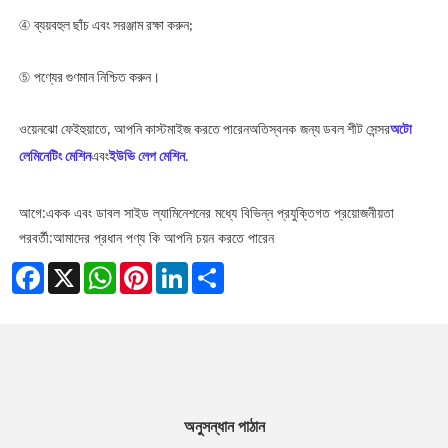
④
ব্যয়বহুল ছাঁচ এবং সরঞ্জাম রক্ষা করুন;
⑤
পণ্যের গুণমান নিশ্চিত করুন।
ওয়েনঝো ফেইহুয়াতে, আপনি কাস্টমাইজ করতে পারেন
অতিস্বনক
জন্য ডবল শীট সেন্সর
অটো
লেমিনেটিং মেশিন
এবং
ইউভি লেপ মেশিন
.
আগে:
একক এবং ডাবল সাইড ল্যামিনেশনের মধ্যে বিভিন্ন প্রযুক্তিগত প্রয়োজনীয়তা
পরবর্তী:
আমাদের প্রধান পণ্য কি আপনি চয়ন করতে পারেন
Facebook
X
WhatsApp
Pinterest
LinkedIn
Share
অনুসন্ধান পাঠান