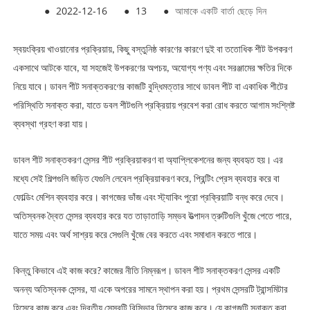
●
2022-12-16
●
13
●
আমাকে একটি বার্তা ছেড়ে দিন
স্বয়ংক্রিয় খাওয়ানোর প্রক্রিয়ায়, কিছু বস্তুনিষ্ঠ কারণের কারণে দুই বা ততোধিক শীট উপকরণ
একসাথে আটকে যাবে, যা সহজেই উপকরণের অপচয়, অযোগ্য পণ্য এবং সরঞ্জামের ক্ষতির দিকে
নিয়ে যাবে। ডাবল শীট সনাক্তকরণের কাজটি বুদ্ধিমত্তার সাথে ডাবল শীট বা একাধিক শীটের
পরিস্থিতি সনাক্ত করা, যাতে ডবল শীটগুলি প্রক্রিয়ায় প্রবেশ করা রোধ করতে আগাম সংশ্লিষ্ট
ব্যবস্থা গ্রহণ করা যায়।
ডাবল শীট সনাক্তকরণ সেন্সর শীট প্রক্রিয়াকরণ বা অ্যাপ্লিকেশনের জন্য ব্যবহৃত হয়। এর
মধ্যে সেই শিল্পগুলি জড়িত যেগুলি লেবেল প্রক্রিয়াকরণ করে, প্রিন্টিং প্রেস ব্যবহার করে বা
ফোল্ডিং মেশিন ব্যবহার করে। কাগজের ভাঁজ এবং স্ট্যাকিং পুরো প্রক্রিয়াটি বন্ধ করে দেবে।
অতিস্বনক দ্বৈত সেন্সর ব্যবহার করে যত তাড়াতাড়ি সম্ভব উত্পাদন ত্রুটিগুলি খুঁজে পেতে পারে,
যাতে সময় এবং অর্থ সাশ্রয় করে সেগুলি খুঁজে বের করতে এবং সমাধান করতে পারে।
কিন্তু কিভাবে এই কাজ করে? কাজের নীতি নিম্নরূপ। ডাবল শীট সনাক্তকরণ সেন্সর একটি
অনন্য অতিস্বনক সেন্সর, যা একে অপরের সামনে স্থাপন করা হয়। প্রথম সেন্সরটি ট্রান্সমিটার
হিসেবে কাজ করে এবং দ্বিতীয় সেন্সরটি রিসিভার হিসেবে কাজ করে। যে কাগজটি সনাক্ত করা