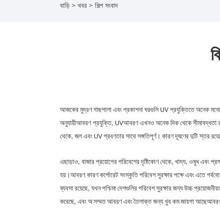
বাড়ি
>
খবর
>
শিল্প সংবাদ
ক
আজকের মুদ্রণ গাছপালা এবং প্রকাশনা ঘরগুলি UV প্রযুক্তিতে অনেক মনো
অনুযায়ী
আবরণ
প্রযুক্তি, UV
আবরণ
এখনও অনেক দিক থেকে সীমাবদ্ধতা রয়েছ
থেকে, জল এবং UV প্রবণতার সাথে সঙ্গতিপূর্ণ। কারণ দূষণের দুটি স্তর রয়
এছাড়াও, বাজার প্রয়োগের পরিবেশের দৃষ্টিকোণ থেকে, খাদ্য, ওষুধ এবং প্
হয়।
আবরণ
কারণ কর্পোরেট সংস্কৃতি পরিবেশ সুরক্ষার পক্ষে এবং এতে গর্
ব্যবসা রয়েছে, যখন পশ্চিমা দেশগুলির পরিবেশ সুরক্ষার জন্য উচ্চ প্রয়োজনী
করেছে, এবং অ সম্মত আবরণ এবং তৈলাক্ত জন্য খুব কম জায়গা আছে
আবর