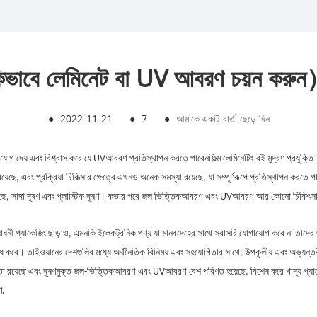
িভাবে লেমিনেট বা UV আবরণ চয়ন করু
●
2022-11-21
●
7
●
আমাকে একটি বার্তা ছেড়ে দিন
যোগ দেয় এবং বিশ্বাস করে যে UV
আবরণ
প্রতিস্থাপন করতে পারেন
ফিল্ম লেমিনেটিং
বই মুদ্রণ প্রযুক্ত
ে, এবং প্রক্রিয়া চিকিত্সার ক্ষেত্রে এখনও অনেক সমস্যা রয়েছে, যা সম্পূর্ণরূপে প্রতিস্থাপন করতে পা
েছে, সাদা দূষণ এবং প্লাস্টিক দূষণ। কভার পরে জল ভিত্তিক
আবরণ
এবং UV
আবরণ
আর কোনো চিকিৎসা 
রসাধনী প্যাকেজিং ছাড়াও, এমনকি ইলেকট্রনিক পণ্য যা মানবদেহের সাথে সরাসরি যোগাযোগ করে না তাদের জন
ববোধ করে। তাইওয়ানের দেশগুলির মধ্যে অর্থনৈতিক বিনিময় এবং সহযোগিতার সাথে, উপকূলীয় এবং অভ্যন্ত
য়তা রয়েছে এবং দূষণমুক্ত জল-ভিত্তিক
আবরণ
এবং UV
আবরণ
বেশ পরিণত হয়েছে. বিশেষ করে খাদ্য প্যা
ণ
.