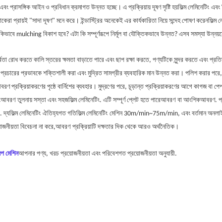
ং প্রাসঙ্গিক আইন ও প্রবিধান ক্রমাগত উন্নত হচ্ছে। এ প্রক্রিয়ায় দূষণ সৃষ্টি হয়
ফিল্ম লেমিনেটিং
এবং 
োকেরা প্রায়ই "সাদা দূষণ" মনে করে। ইন্ডাস্ট্রির অনেকেই এর কার্যকারিতা নিয়ে সন্দেহ পোষণ করেন
ফিল্ম 
াবে mulching বিকাশ হবে? এটা কি সম্পূর্ণরূপে নির্মূল বা যৌক্তিকভাবে উন্নত? এসব সমস্যা উন্নয়নে অন
দ্রতা রোধ করতে কালি স্তরের ক্ষমতা বাড়াতে পারে এবং ছাপ রক্ষা করতে, পণ্যটিকে সুন্দর করতে এবং প্র
রীর প্রচারের প্রভাবকে শক্তিশালী করা এবং মুদ্রিত সামগ্রীর ব্যবহারিক মান উন্নত করা। পলিশ করার পরে, 
ক্রিয়াকরণের পৃষ্ঠে বার্নিশের ব্যবহার। মুদ্রণের পরে, চূড়ান্ত প্রক্রিয়াকরণের আগে কাগজ বা পেপারবোর
ং
আবরণ
তুলনায় সস্তা এবং সহজ
ফিল্ম লেমিনেটিং
. এটি সম্পূর্ণ প্লেট হতে পারে
আবরণ
বা আংশিক
আবরণ
. প
. দ্য
ফিল্ম লেমিনেটিং
ঐতিহ্যগত গতি
ফিল্ম লেমিনেটিং
মেশিন 30m/m
i
n~75m/m
i
n, এবং বর্তমান অনলা
়োজনীয়তা বিবেচনা না করে,
আবরণ
প্রক্রিয়াটি দক্ষতার দিক থেকে আরও অর্থনৈতিক।
প মেশিন
আপনার পণ্য, খরচ প্রয়োজনীয়তা এবং পরিবেশগত প্রয়োজনীয়তা অনুযায়ী.