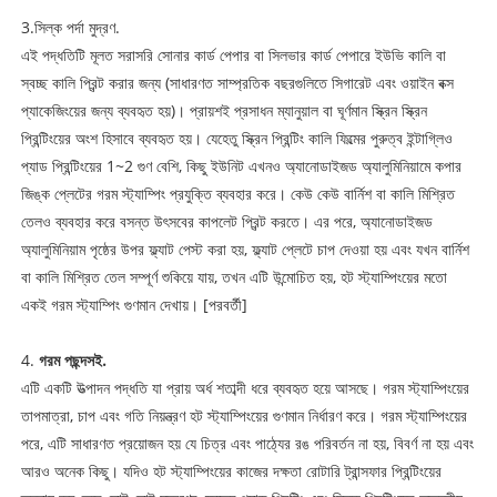
3.
সিল্ক পর্দা
মুদ্রণ
.
এই পদ্ধতিটি মূলত সরাসরি সোনার কার্ড পেপার বা সিলভার কার্ড পেপারে ইউভি কালি বা
স্বচ্ছ কালি প্রিন্ট করার জন্য (সাধারণত সাম্প্রতিক বছরগুলিতে সিগারেট এবং ওয়াইন বক্স
প্যাকেজিংয়ের জন্য ব্যবহৃত হয়)। প্রায়শই প্রসাধন ম্যানুয়াল বা ঘূর্ণমান স্ক্রিন স্ক্রিন
প্রিন্টিংয়ের অংশ হিসাবে ব্যবহৃত হয়। যেহেতু স্ক্রিন প্রিন্টিং কালি ফিল্মের পুরুত্ব ইন্টাগ্লিও
প্যাড প্রিন্টিংয়ের 1~2 গুণ বেশি, কিছু ইউনিট এখনও অ্যানোডাইজড অ্যালুমিনিয়ামে কপার
জিঙ্ক প্লেটের গরম স্ট্যাম্পিং প্রযুক্তি ব্যবহার করে। কেউ কেউ বার্নিশ বা কালি মিশ্রিত
তেলও ব্যবহার করে বসন্ত উৎসবের কাপলেট প্রিন্ট করতে। এর পরে, অ্যানোডাইজড
অ্যালুমিনিয়াম পৃষ্ঠের উপর ফ্ল্যাট পেস্ট করা হয়, ফ্ল্যাট প্লেটে চাপ দেওয়া হয় এবং যখন বার্নিশ
বা কালি মিশ্রিত তেল সম্পূর্ণ শুকিয়ে যায়, তখন এটি উন্মোচিত হয়, হট স্ট্যাম্পিংয়ের মতো
একই গরম স্ট্যাম্পিং গুণমান দেখায়। [পরবর্তী]
4.
গরম পছন্দসই.
এটি একটি উত্পাদন পদ্ধতি যা প্রায় অর্ধ শতাব্দী ধরে ব্যবহৃত হয়ে আসছে। গরম স্ট্যাম্পিংয়ের
তাপমাত্রা, চাপ এবং গতি নিয়ন্ত্রণ হট স্ট্যাম্পিংয়ের গুণমান নির্ধারণ করে। গরম স্ট্যাম্পিংয়ের
পরে, এটি সাধারণত প্রয়োজন হয় যে চিত্র এবং পাঠ্যের রঙ পরিবর্তন না হয়, বিবর্ণ না হয় এবং
আরও অনেক কিছু। যদিও হট স্ট্যাম্পিংয়ের কাজের দক্ষতা রোটারি ট্রান্সফার প্রিন্টিংয়ের