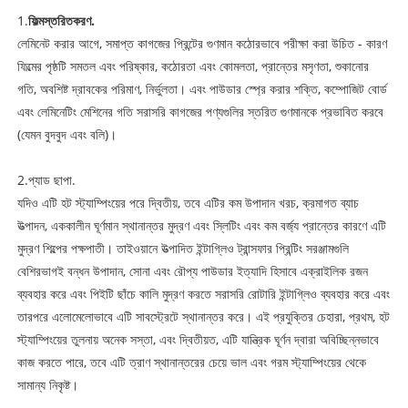
1.
ফিল্ম
স্তরিতকরণ
.
লেমিনেট করার আগে, সমাপ্ত কাগজের প্রিন্টের গুণমান কঠোরভাবে পরীক্ষা করা উচিত - কারণ
ফিল্মের পৃষ্ঠটি সমতল এবং পরিষ্কার, কঠোরতা এবং কোমলতা, প্রান্তের মসৃণতা, শুকানোর
গতি, অবশিষ্ট দ্রাবকের পরিমাণ, নির্ভুলতা। এবং পাউডার স্প্রে করার শক্তি, কম্পোজিট বোর্ড
এবং লেমিনেটিং মেশিনের গতি সরাসরি কাগজের পণ্যগুলির স্তরিত গুণমানকে প্রভাবিত করবে
(যেমন বুদবুদ এবং বলি)।
2.
প্যাড ছাপা.
যদিও এটি হট স্ট্যাম্পিংয়ের পরে দ্বিতীয়, তবে এটির কম উপাদান খরচ, ক্রমাগত ব্যাচ
উত্পাদন, এককালীন ঘূর্ণমান স্থানান্তর মুদ্রণ এবং স্লিটিং এবং কম বর্জ্য প্রান্তের কারণে এটি
মুদ্রণ শিল্পের পক্ষপাতী। তাইওয়ানে উত্পাদিত ইন্টাগ্লিও ট্রান্সফার প্রিন্টিং সরঞ্জামগুলি
বেশিরভাগই বন্ধন উপাদান, সোনা এবং রৌপ্য পাউডার ইত্যাদি হিসাবে এক্রাইলিক রজন
ব্যবহার করে এবং পিইটি ছাঁচে কালি মুদ্রণ করতে সরাসরি রোটারি ইন্টাগ্লিও ব্যবহার করে এবং
তারপরে এলোমেলোভাবে এটি সাবস্ট্রেটে স্থানান্তর করে। এই প্রযুক্তির চেহারা, প্রথম, হট
স্ট্যাম্পিংয়ের তুলনায় অনেক সস্তা, এবং দ্বিতীয়ত, এটি যান্ত্রিক ঘূর্ণন দ্বারা অবিচ্ছিন্নভাবে
কাজ করতে পারে, তবে এটি ত্রাণ স্থানান্তরের চেয়ে ভাল এবং গরম স্ট্যাম্পিংয়ের থেকে
সামান্য নিকৃষ্ট।