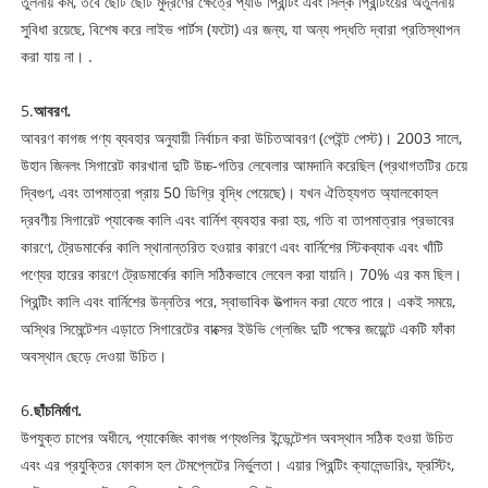
তুলনায় কম, তবে ছোট ছোট মুদ্রণের ক্ষেত্রে প্যাড প্রিন্টিং এবং সিল্ক প্রিন্টিংয়ের অতুলনীয়
সুবিধা রয়েছে, বিশেষ করে লাইভ পার্টস (ফটো) এর জন্য, যা অন্য পদ্ধতি দ্বারা প্রতিস্থাপন
করা যায় না। .
5.
আবরণ
.
আবরণ
কাগজ পণ্য ব্যবহার অনুযায়ী নির্বাচন করা উচিত
আবরণ
(পেইন্ট পেস্ট)। 2003 সালে,
উহান জিনলং সিগারেট কারখানা দুটি উচ্চ-গতির লেবেলার আমদানি করেছিল (প্রথাগতটির চেয়ে
দ্বিগুণ, এবং তাপমাত্রা প্রায় 50 ডিগ্রি বৃদ্ধি পেয়েছে)। যখন ঐতিহ্যগত অ্যালকোহল
দ্রবণীয় সিগারেট প্যাকেজ কালি এবং বার্নিশ ব্যবহার করা হয়, গতি বা তাপমাত্রার প্রভাবের
কারণে, ট্রেডমার্কের কালি স্থানান্তরিত হওয়ার কারণে এবং বার্নিশের স্টিকব্যাক এবং খাঁটি
পণ্যের হারের কারণে ট্রেডমার্কের কালি সঠিকভাবে লেবেল করা যায়নি। 70% এর কম ছিল।
প্রিন্টিং কালি এবং বার্নিশের উন্নতির পরে, স্বাভাবিক উত্পাদন করা যেতে পারে। একই সময়ে,
অস্থির সিমেন্টেশন এড়াতে সিগারেটের বাক্সের ইউভি গ্লেজিং দুটি পক্ষের জয়েন্টে একটি ফাঁকা
অবস্থান ছেড়ে দেওয়া উচিত।
6.
ছাঁচনির্মাণ
.
উপযুক্ত চাপের অধীনে, প্যাকেজিং কাগজ পণ্যগুলির ইন্ডেন্টেশন অবস্থান সঠিক হওয়া উচিত
এবং এর প্রযুক্তির ফোকাস হল টেমপ্লেটের নির্ভুলতা। এয়ার প্রিন্টিং ক্যালেন্ডারিং, ফ্রস্টিং,