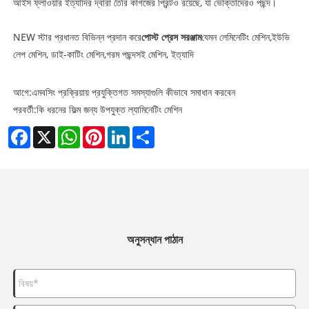
আইস ফ্লাওয়ার ইত্যাদির দ্বারা তৈরি কাগজের প্রিন্টও রয়েছে, যা ভোক্তাদেরও পছন্দ।
NEW স্টার প্রধানত বিভিন্ন প্রদান করে
পোস্ট প্রেস সরঞ্জাম
যেমন লেমিনেটিং মেশিন,
ইউভি
লেপ মেশিন
, ডাই-কাটিং মেশিন,
গরম পছন্দসই
মেশিন, ইত্যাদি
আগে:
এমবসিং প্রক্রিয়ায় প্রযুক্তিগত সমস্যাগুলি কীভাবে সমাধান করবেন
পরবর্তী:
কি ধরনের ফিল্ম জন্য উপযুক্ত ল্যামিনেটিং মেশিন
Facebook
X
WhatsApp
Pinterest
LinkedIn
Share
অনুসন্ধান পাঠান