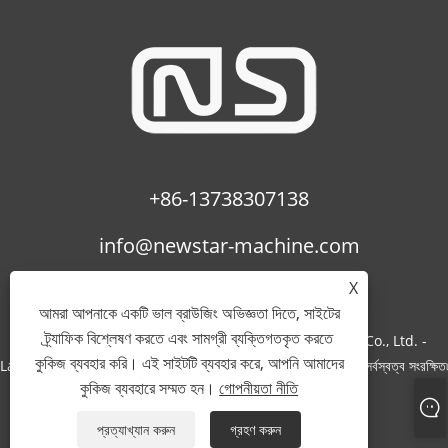
+86-13738307138
info@newstar-machine.com
X
আমরা আপনাকে একটি ভাল ব্রাউজিং অভিজ্ঞতা দিতে, সাইটের
ট্র্যাফিক বিশ্লেষণ করতে এবং সামগ্রী ব্যক্তিগতকৃত করতে
কপিরাইট © 2022 Wenzhou Feihua Printing Machinery Co., Ltd. -
কুকিজ ব্যবহার করি। এই সাইটটি ব্যবহার করে, আপনি আমাদের
Laminating Machine, Uv Coating Machine, Bopp Film - সর্বস্বত্ব সংরক্ষিত৷
কুকিজ ব্যবহারে সম্মত হন।
গোপনীয়তা নীতি
Links
Sitemap
RSS
XML
গোপনীয়তা নীতি
প্রত্যাখ্যান করুন
গ্রহণ করুন