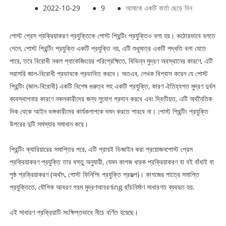
●
2022-10-29
●
9
●
আমাকে একটি বার্তা ছেড়ে দিন
পোস্ট প্রেস প্রক্রিয়াকরণ
প্রযুক্তিকে পোস্ট প্রিন্টিং প্রযুক্তিও বলা হয়। কঠোরভাবে বলতে
গেলে, পোস্ট প্রিন্টিং প্রযুক্তি একটি প্রযুক্তি নয়, এটি শুধুমাত্র একটি পদ্ধতি বলা যেতে
পারে, তবে বিরোধী নকল প্যাকেজিংয়ের পরিপ্রেক্ষিতে, বিভিন্ন মুদ্রণ অবস্থানের কারণে, এটি
সরাসরি জাল-বিরোধী প্রভাবকে প্রভাবিত করবে। অতএব, লেখক বিশ্বাস করেন যে পোস্ট
প্রিন্টিং (জাল-বিরোধী) একটি বিশেষ গুরুত্ব সহ একটি প্রযুক্তি, কারণ ঐতিহ্যগত মুদ্রণ দুর্বল
ব্যবস্থাপনার কারণে নকলকারীদের জন্য সুযোগ প্রদান করবে এবং দ্বিতীয়ত, এটি অর্থনৈতিক
দিক থেকে আইন ভঙ্গকারীদের কার্যকলাপকে দমন করতে পারবে না। পোস্ট প্রিন্টিং প্রযুক্তি
উপরের দুটি সমস্যার সমাধান করে।
প্রিন্টিং ক্যারিয়ারের সমাপ্তির পরে, এটি প্রায়ই ডিজাইন করা প্রয়োজন
পোস্ট প্রেস
প্রক্রিয়াকরণ
প্রযুক্তি তার বস্তু অনুযায়ী, যেমন কাগজ ধারক প্রক্রিয়াকরণ বা বই বাঁধাই বা
পৃষ্ঠ প্রক্রিয়াকরণ (অর্থাৎ, পোস্ট ফিনিশিং প্রযুক্তি প্রকল্প)। কাগজের পাত্রে সমাপ্তি
প্রযুক্তিতে, যৌগিক আবরণ গরম মুদ্রণ
আবরণ
ing ছাঁচনির্মাণ সাধারণত ব্যবহৃত হয়.
এই সাধারণ প্রক্রিয়াটি সংক্ষিপ্তভাবে নীচে বর্ণিত হয়েছে।