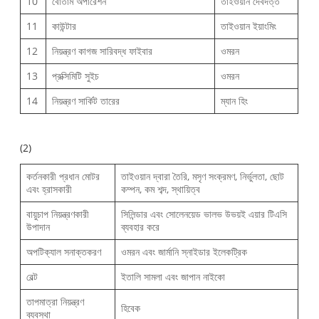
10
বোতাম অপারেশন
তাইওয়ান দেবদত্ত
11
কাউন্টার
তাইওয়ান ইয়াংমিং
12
নিয়ন্ত্রণ কাগজ সারিবদ্ধ ফাইবার
ওমরন
13
প্রক্সিমিটি সুইচ
ওমরন
14
নিয়ন্ত্রণ সার্কিট তারের
ম্যান হিং
(2)
কর্তনকারী প্রধান মোটর
তাইওয়ান দ্বারা তৈরি, মসৃণ সংক্রমণ, নির্ভুলতা, ছোট
এবং হ্রাসকারী
কম্পন, কম শব্দ, স্থায়িত্ব
বায়ুচাপ নিয়ন্ত্রণকারী
সিলিন্ডার এবং সোলেনয়েড ভালভ উভয়ই এয়ার টিএসি
উপাদান
ব্যবহার করে
অপটিক্যাল সনাক্তকরণ
ওমরন এবং জার্মানি স্নাইডার ইলেকট্রিক
বেল্ট
ইতালি সামলা এবং জাপান নাইকো
তাপমাত্রা নিয়ন্ত্রণ
হিবেক
ব্যবস্থা