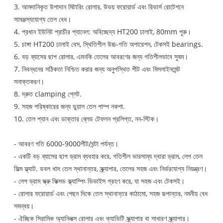
3. আমদানিকৃত উপাদান মিটারিং রোলার, উভয় ফরোয়ার্ড এবং রিভার্স রোটেশনে
সামঞ্জস্যযোগ্য তেল বেধ।
4. প্রধান ইউনিট প্রাচীর প্যানেল: অবিচ্ছেদ্য HT200 ঢালাই, 80mm পুরু।
5. চাঙ্গা HT200 ঢালাই বেস, স্থিতিশীল উচ্চ-গতি অপারেশন, টেকসই bearings.
6. বড় ব্যাসের ছাপ রোলার, এমনকি তেলের আবরণের জন্য গতিশীলভাবে সুষম।
7. নিবন্ধনের সঠিকতা নিশ্চিত করার জন্য অনুপস্থিত শীট এবং মিসলাইনমেন্ট
সনাক্তকরণ।
8. দ্রুত clamping প্লেট.
9. সহজ পরিষ্কারের জন্য ডুয়াল তেল পাম্প নকশা.
10. তেল প্যান এবং ডাক্তার ব্লেড টেফলন প্রলিপ্ত, নন-স্টিক।
- আবরণ গতি 6000-9000শীট/ঘন্টা পর্যন্ত।
- একটি বড় ব্যাসের ছাপ ড্রাম ব্যবহার করে, গতিশীল ভারসাম্য দ্বারা ড্রাম, লেপ তেল
ফিল্ম ফ্ল্যাট. ডবল খাদ তেল স্থানান্তর, স্ক্র্যাপার, তেলের সহজ এবং নির্ভরযোগ্য নিয়ন্ত্রণ।
- লেপ ড্রাম স্ক্রু ফিক্সড ক্ল্যাম্পিং ডিভাইস গ্রহণ করে, যা সহজ এবং টেকসই।
- রোলার ফরোয়ার্ড এবং পেছন দিকে তেল স্থানান্তর কাঠামো, সহজ রূপান্তর, নমনীয় বেধ
সমন্বয়।
- ঐচ্ছিক সিরামিক অ্যানিলক্স রোলার এবং ক্যাভিটি স্ক্র্যাপার বা সাধারণ স্ক্র্যাপার।