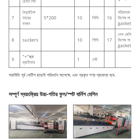
চেইন গিঁট
বৈদ্যুতিক
পরিবাহক তাক
7
তারের
5*200
10
পিসি
16
বিশেষ পা
বন্ধন
gasket
লেপ মেশিন
8
suckers
10
পিসি
17
বিশেষ পা
gasket
"+"স্ক্রু
9
1
সেট
ড্রাইভার
পরামিতি পূর্ব নোটিশ ছাড়াই পরিবর্তন সাপেক্ষে, এবং প্রকৃত পণ্য প্রাধান্য হবে.
সম্পূর্ণ স্বয়ংক্রিয় উচ্চ-গতির ফুল/স্পট বার্নিশ মেশিন