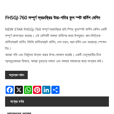
FHSGJ-760 সম্পূর্ণ স্বয়ংক্রিয় উচ্চ-গতির ফুল স্পট বার্নিশ মেশিন
NEW STAR FHSGJ-760 সম্পূর্ণ স্বয়ংক্রিয় হাই-স্পিড ফুল/স্পট বার্নিশ মেশিন একটি
সম্পূর্ণ আপগ্রেড করেছে। এই মেশিনটি সমস্ত বার্নিশের জন্য উপযুক্ত: জল-ভিত্তিক
বার্নিশ/ম্যাট বার্নিশ, ইউভি বার্নিশ/ম্যাট বার্নিশ, লেপ তরল, নরম বর্নিশ এবং অন্যান্য স্পেশাল
টাচ।
আমরা গতি এবং নির্ভুলতা উন্নত করার উপর ফোকাস করেছি। একটি নেতৃস্থানীয় চীনা
প্রস্তুতকারক হিসাবে, আমরা বৃহত্তর দক্ষতা এবং সমস্যা সমাধানের জন্য সংগ্রাম করি।
অনুসন্ধান পাঠান
Facebook
X
WhatsApp
Pinterest
LinkedIn
Share
পণ্যের বর্ণনা
আবেদনের সুযোগ