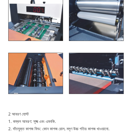
2 আবরণ হোস্ট
1. কম্বল আবরণ: সূক্ষ্ম এবং এমনকি.
2. দাঁতযুক্ত কাগজ ফিড: কোন কাগজ রোল, মসৃণ উচ্চ গতির কাগজ খাওয়ানো.