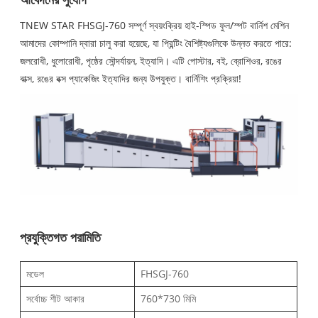
TNEW STAR FHSGJ-760 সম্পূর্ণ স্বয়ংক্রিয় হাই-স্পিড ফুল/স্পট বার্নিশ মেশিন
আমাদের কোম্পানি দ্বারা চালু করা হয়েছে, যা প্রিন্টিং বৈশিষ্ট্যগুলিকে উন্নত করতে পারে:
জলরোধী, ধুলোরোধী, পৃষ্ঠের সৌন্দর্যায়ন, ইত্যাদি। এটি পোস্টার, বই, ব্রোশিওর, রঙের
বাক্স, রঙের বক্স প্যাকেজিং ইত্যাদির জন্য উপযুক্ত। বার্নিশিং প্রক্রিয়া!
প্রযুক্তিগত পরামিতি
মডেল
FHSGJ-760
সর্বোচ্চ শীট আকার
760*730 মিমি