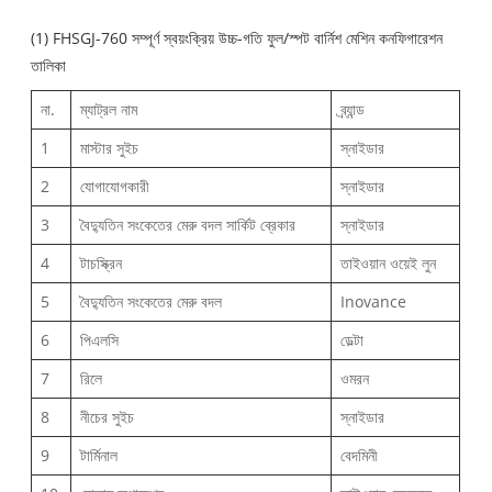
(1) FHSGJ-760 সম্পূর্ণ স্বয়ংক্রিয় উচ্চ-গতি ফুল/স্পট বার্নিশ মেশিন কনফিগারেশন
তালিকা
না.
ম্যাট্রল নাম
ব্র্যান্ড
1
মাস্টার সুইচ
স্নাইডার
2
যোগাযোগকারী
স্নাইডার
3
বৈদ্যুতিন সংকেতের মেরু বদল সার্কিট ব্রেকার
স্নাইডার
4
টাচস্ক্রিন
তাইওয়ান ওয়েই লুন
5
বৈদ্যুতিন সংকেতের মেরু বদল
Inovance
6
পিএলসি
ডেল্টা
7
রিলে
ওমরন
8
নীচের সুইচ
স্নাইডার
9
টার্মিনাল
বেদমিনী