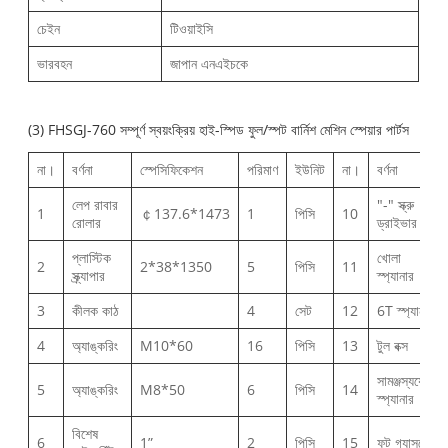
চেইন
টিওয়াইসি
ভারবহন
জাপান এনএইচকে
(3) FHSGJ-760 সম্পূর্ণ স্বয়ংক্রিয় হাই-স্পিড ফুল/স্পট বার্নিশ মেশিন স্পেয়ার পার্টস
না।
বর্ণনা
স্পেসিফিকেশন
পরিমাণ
ইউনিট
না।
বর্ণনা
লেপ রাবার
"-" স্ক্রু
1
￠137.6*1473
1
পিসি
10
রোলার
ড্রাইভার
প্লাস্টিক
খোলা
2
2*38*1350
5
পিসি
11
স্ক্র্যাপার
স্প্যানার
3
কীলক কাঠ
4
সেট
12
6T স্প্যানার
4
অ্যাঙ্করিং
M10*60
16
পিসি
13
টুল বক্স
সামঞ্জস্যযোগ্য
5
অ্যাঙ্করিং
M8*50
6
পিসি
14
স্প্যানার
বিশেষ
6
1”
2
পিসি
15
ফুট গ্যাসকেট