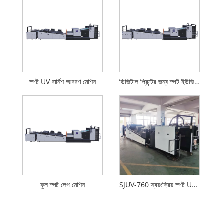
স্পট UV বার্নিশ আবরণ মেশিন
ডিজিটাল প্রিন্টের জন্য স্পট ইউভি লেপ মেশিন
ফুল স্পট লেপ মেশিন
SJUV-760 স্বয়ংক্রিয় স্পট UV আবরণ মেশিন