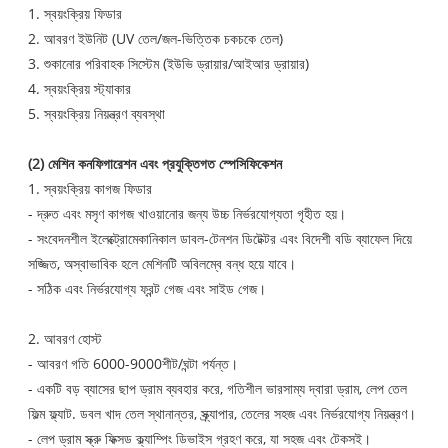
1. স্বয়ংক্রিয় ফিডার
2. আবরণ ইউনিট (UV তেল/জল-ভিত্তিক চকচকে তেল)
3. শুকানোর পরিবাহক সিস্টেম (ইউভি ড্রায়ার/আইআর ড্রায়ার)
4. স্বয়ংক্রিয় স্ট্যাকার
5. স্বয়ংক্রিয় নিয়ন্ত্রণ ব্যবস্থা
(2) মেশিন কনফিগারেশন এবং প্রযুক্তিগত স্পেসিফিকেশন
1. স্বয়ংক্রিয় কাগজ ফিডার
- দ্রুত এবং মসৃণ কাগজ খাওয়ানোর জন্য উচ্চ নির্ভরযোগ্যতা গৃহীত হয়।
- সংবেদনশীল ইলেক্ট্রোমেকানিকাল ডাবল-টেনশন ডিটেক্টর এবং বিদেশী বডি ব্যাফেল দিয়ে
সজ্জিত, অস্বাভাবিক হলে মেশিনটি অবিলম্বে বন্ধ হয়ে যাবে।
- সঠিক এবং নির্ভরযোগ্য ফ্রন্ট গেজ এবং সাইড গেজ।
2. আবরণ হোস্ট
- আবরণ গতি 6000-9000শীট/ঘন্টা পর্যন্ত।
- একটি বড় ব্যাসের ছাপ ড্রাম ব্যবহার করে, গতিশীল ভারসাম্য দ্বারা ড্রাম, লেপ তেল
ফিল্ম ফ্ল্যাট. ডবল খাদ তেল স্থানান্তর, স্ক্র্যাপার, তেলের সহজ এবং নির্ভরযোগ্য নিয়ন্ত্রণ।
- লেপ ড্রাম স্ক্রু ফিক্সড ক্ল্যাম্পিং ডিভাইস গ্রহণ করে, যা সহজ এবং টেকসই।