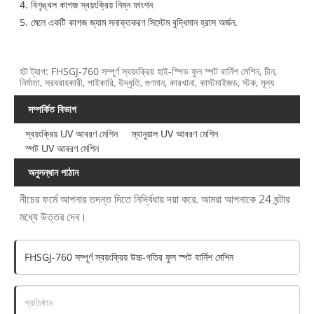
4. বিশৃঙ্খল কাগজ স্বয়ংক্রিয় নিম্ন ফাংশন
5. মেলে একটি কাগজ জ্যাম সনাক্তকরণ সিস্টেম বুদ্ধিমান হ্রাস অর্জন.
হট ট্যাগ: FHSGJ-760 সম্পূর্ণ স্বয়ংক্রিয় হাই-স্পিড ফুল স্পট বার্নিশ মেশিন, চীন,
নির্মাতা, সরবরাহকারী, পাইকারি, উদ্ধৃতি, গুণমান, কারখানা, কাস্টমাইজড, স্টক, মূল্য
সম্পর্কিত বিভাগ
স্বয়ংক্রিয় UV আবরণ মেশিন
ম্যানুয়াল UV আবরণ মেশিন
স্পট UV আবরণ মেশিন
অনুসন্ধান পাঠান
নীচের ফর্মে আপনার তদন্ত দিতে নির্দ্বিধায় দয়া করে. আমরা আপনাকে 24 ঘন্টার
মধ্যে উত্তর দেব।