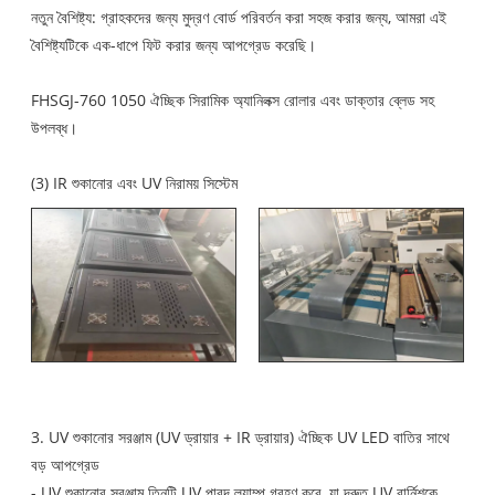
নতুন বৈশিষ্ট্য: গ্রাহকদের জন্য মুদ্রণ বোর্ড পরিবর্তন করা সহজ করার জন্য, আমরা এই
বৈশিষ্ট্যটিকে এক-ধাপে ফিট করার জন্য আপগ্রেড করেছি।
FHSGJ-760 1050 ঐচ্ছিক সিরামিক অ্যানিলক্স রোলার এবং ডাক্তার ব্লেড সহ
উপলব্ধ।
(3) IR শুকানোর এবং UV নিরাময় সিস্টেম
3. UV শুকানোর সরঞ্জাম (UV ড্রায়ার + IR ড্রায়ার) ঐচ্ছিক UV LED বাতির সাথে
বড় আপগ্রেড
- UV শুকানোর সরঞ্জাম তিনটি UV পারদ ল্যাম্প গ্রহণ করে, যা দ্রুত UV বার্নিশকে