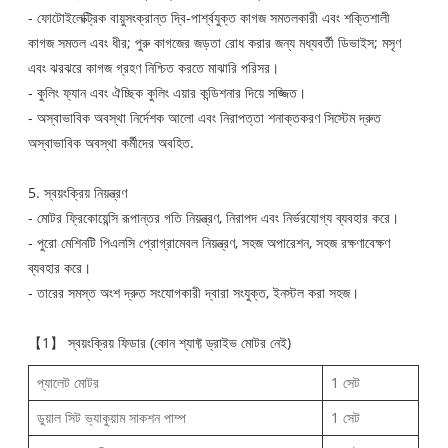
- ফোটোইলেক্ট্রিক বায়ুসংক্রান্ত দ্বি-পার্শ্বযুক্ত কাগজ সমতলকারী এবং শক্তিশালী
কাগজ সমতল এবং ধীর; পুরু কাগজের জড়তা রোধ করার জন্য মধ্যবর্তী ডিভাইস; মসৃণ
এবং ঝরঝরে কাগজ গ্রহণ নিশ্চিত করতে মাঝারি পরিসর।
- কুলিং ফ্যান এবং ঐচ্ছিক কুলিং এয়ার কন্ডিশনার দিয়ে সজ্জিত।
- অস্বাভাবিক অবস্থা নির্দেশক আলো এবং নিরাপত্তা শনাক্তকরণ সিস্টেম দ্রুত
অস্বাভাবিক অবস্থা কর্মীদের অবহিত.
5. স্বয়ংক্রিয় নিয়ন্ত্রণ
- মোটর ফ্রিকোয়েন্সি রূপান্তর গতি নিয়ন্ত্রণ, নিরাপদ এবং নির্ভরযোগ্য ব্যবহার করে।
- পুরো মেশিনটি পিএলসি প্রোগ্রামেবল নিয়ন্ত্রণ, সহজ অপারেশন, সহজ রক্ষণাবেক্ষণ
ব্যবহার করে।
- তারের সমস্ত অংশ দ্রুত সংযোগকারী দ্বারা সংযুক্ত, ইনস্টল করা সহজ।
【1】 স্বয়ংক্রিয় ফিডার (কোন শ্যাফ্ট ড্রাইভ মোটর নেই)
প্যালেট মোটর
1 সেট
ডুয়াল সিট ভ্যাকুয়াম সাকশন পাম্প
1 সেট