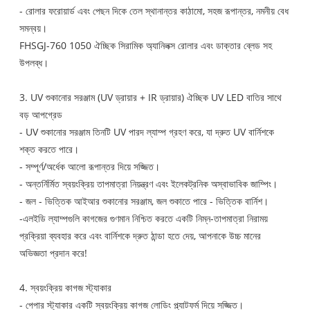
- রোলার ফরোয়ার্ড এবং পেছন দিকে তেল স্থানান্তর কাঠামো, সহজ রূপান্তর, নমনীয় বেধ
সমন্বয়।
FHSGJ-760 1050 ঐচ্ছিক সিরামিক অ্যানিলক্স রোলার এবং ডাক্তার ব্লেড সহ
উপলব্ধ।
3. UV শুকানোর সরঞ্জাম (UV ড্রায়ার + IR ড্রায়ার) ঐচ্ছিক UV LED বাতির সাথে
বড় আপগ্রেড
- UV শুকানোর সরঞ্জাম তিনটি UV পারদ ল্যাম্প গ্রহণ করে, যা দ্রুত UV বার্নিশকে
শক্ত করতে পারে।
- সম্পূর্ণ/অর্ধেক আলো রূপান্তর দিয়ে সজ্জিত।
- অন্তর্নির্মিত স্বয়ংক্রিয় তাপমাত্রা নিয়ন্ত্রণ এবং ইলেকট্রনিক অস্বাভাবিক জাম্পিং।
- জল - ভিত্তিক আইআর শুকানোর সরঞ্জাম, জল শুকাতে পারে - ভিত্তিক বার্নিশ।
-এলইডি ল্যাম্পগুলি কাগজের গুণমান নিশ্চিত করতে একটি নিম্ন-তাপমাত্রা নিরাময়
প্রক্রিয়া ব্যবহার করে এবং বার্নিশকে দ্রুত ঠান্ডা হতে দেয়, আপনাকে উচ্চ মানের
অভিজ্ঞতা প্রদান করে!
4. স্বয়ংক্রিয় কাগজ স্ট্যাকার
- পেপার স্ট্যাকার একটি স্বয়ংক্রিয় কাগজ লোডিং প্ল্যাটফর্ম দিয়ে সজ্জিত।