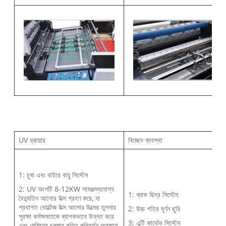
UV ড্রায়ার
বিচ্ছেদ ব্যবস্থা
1: চুষা এবং বাইরে বায়ু সিস্টেম
2: UV অংশটি 8-12KW সামঞ্জস্যযোগ্য
1: ব্যাক ছিদ্র সিস্টেম
বৈদ্যুতিন আলোর উত্স গ্রহণ করে, যা
প্রথাগত ভোল্টেজ উত্স আলোর উত্সের তুলনায়
2: উচ্চ গতির ঘূর্ণন ছুরি
সুরক্ষা কর্মক্ষমতাকে ব্যাপকভাবে উন্নত করে
3: এন্টি কার্ভেভ সিস্টেম
এবং মেশিনের চলমান গতির পরিবর্তন অনুসারে