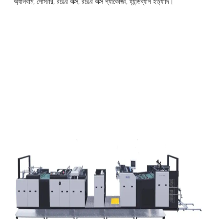
অ্যালবাম, পোস্টার, রঙের বাক্স, রঙের বাক্স প্যাকেজিং, হ্যান্ডব্যাগ ইত্যাদি।