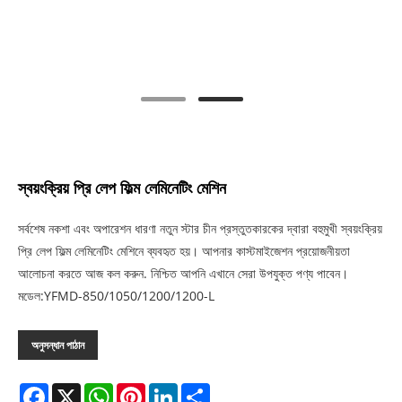
স্বয়ংক্রিয় প্রি লেপ ফিল্ম লেমিনেটিং মেশিন
সর্বশেষ নকশা এবং অপারেশন ধারণা নতুন স্টার চীন প্রস্তুতকারকের দ্বারা বহুমুখী স্বয়ংক্রিয়
প্রি লেপ ফিল্ম লেমিনেটিং মেশিনে ব্যবহৃত হয়। আপনার কাস্টমাইজেশন প্রয়োজনীয়তা
আলোচনা করতে আজ কল করুন. নিশ্চিত আপনি এখানে সেরা উপযুক্ত পণ্য পাবেন।
মডেল:YFMD-850/1050/1200/1200-L
অনুসন্ধান পাঠান
Facebook
X
WhatsApp
Pinterest
LinkedIn
Share