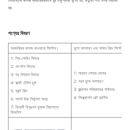
লেমিনেটেড কাগজ স্বয়ংক্রিয়ভাবে ঘুর টাকু দ্বারা ঘূর্ণিত হয়. উইন্ডিং গতি উপর নিয়মিত
হয়.
পণ্যের বিবরণ
স্বয়ংক্রিয় কাগজ খাওয়ানো সিস্টেম।
ধুলো অপসারণ এবং সামনে গিল্ড সিস্টেম
1: প্রি-লোডিং ফিডার
2: নন-স্টপ ফিডার
1: আয়রন লোহার রোলার
3: বড় বিন্যাস ফিডার
2: গরম ধুলো অপসারণ
4: ফ্ল্যাট টেবিল চুষা
3: স্ক্র্যাপার পরিষ্কারের পাউডার
5: ফ্রন্ট গিল্ড
4: সিঙ্ক্রোনাস বেল্ট ড্রাইভ
6: সার্ভো উচ্চ নির্ভুলতা আছে
7: বিরোধী বিশৃঙ্খল চুম্বক নিরাপত্তা
ডিভাইস