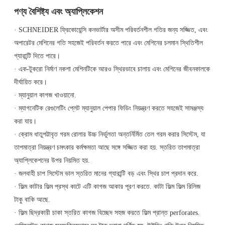
পণ্য বৈশিষ্ট্য এবং অ্যাপ্লিকেশন
· SCHNEIDER ফ্রিকোয়েন্সি কনভার্টার অসীম পরিবর্তনশীল গতির জন্য সজ্জিত, এবং
অপারেটর মেশিনের গতি সহজেই পরিবর্তন করতে পারে এবং মেশিনের চলমান স্থিতিশীল
গ্যারান্টি দিতে পারে।
· এক-টুকরো নির্মাণ নকশা মেশিনটিকে আরও স্থিরভাবে চালায় এবং মেশিনের জীবনকালকে
দীর্ঘায়িত করে।
· ম্যানুয়াল কাগজ খাওয়ানো.
· ম্যাগনেটিক রেগুলেটিং প্লেট ম্যানুয়াল পেপার ফিডিং নিয়ন্ত্রণ করতে সহজেই সামঞ্জস্য
করা যায়।
· ক্রোম ধাতুপট্টাবৃত গরম রোলার উচ্চ নির্ভুলতা অন্তর্নির্মিত তেল গরম করার সিস্টেম, যা
তাপমাত্রা নিয়ন্ত্রণ চমৎকার কর্মক্ষমতা আছে সঙ্গে সজ্জিত করা হয়. স্তরিত তাপমাত্রা
অ্যাপ্লিকেশনের উপর নিয়মিত হয়.
· জলবাহী চাপ সিস্টেম ভাল স্তরিত মানের গ্যারান্টি বড় এবং স্থির চাপ প্রদান করে.
· ফিল্ম কাটার ফিল্ম প্রস্থ কাটে এটি কাগজ আকার পূরণ করতে. কাটা ফিল্ম ফিল্ম রিলিজ
টাকু বাকি আছে.
· ফিল্ম ছিদ্রকারী চাকা স্তরিত কাগজ বিচ্ছেদ সহজ করতে ফিল্ম প্রান্ত perforates.