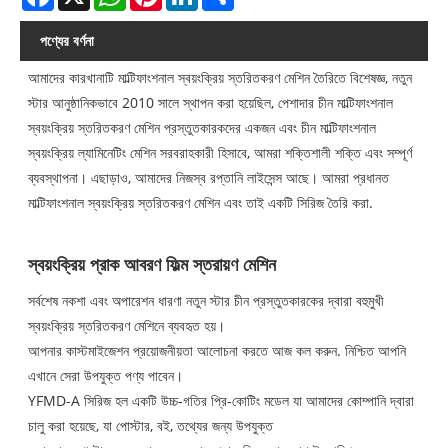
পণ্যের বর্ণনা
আমাদের কারখানাটি মাল্টিফাংশনাল স্বয়ংক্রিয় স্তরিতকরণ মেশিন তৈরিতে বিশেষজ্ঞ, নতুন
স্টার আনুষ্ঠানিকভাবে 2010 সালে স্থাপন করা হয়েছিল, পেশাদার চীন মাল্টিফাংশনাল
স্বয়ংক্রিয় স্তরিতকরণ মেশিন প্রস্তুতকারকদের একজন এবং চীন মাল্টিফাংশনাল
স্বয়ংক্রিয় ল্যামিনেটিং মেশিন সরবরাহকারী হিসাবে, আমরা শক্তিশালী শক্তি এবং সম্পূর্ণ
ব্যবস্থাপনা। এছাড়াও, আমাদের নিজস্ব রপ্তানি লাইসেন্স আছে। আমরা প্রধানত
মাল্টিফাংশনাল স্বয়ংক্রিয় স্তরিতকরণ মেশিন এবং তাই একটি সিরিজ তৈরি করা.
স্বয়ংক্রিয় প্রাক আবরণ ফিল্ম স্তরায়ণ মেশিন
সর্বশেষ নকশা এবং অপারেশন ধারণা নতুন স্টার চীন প্রস্তুতকারকের দ্বারা বহুমুখী
স্বয়ংক্রিয় স্তরিতকরণ মেশিনে ব্যবহৃত হয়।
আপনার কাস্টমাইজেশন প্রয়োজনীয়তা আলোচনা করতে আজ কল করুন. নিশ্চিত আপনি
এখানে সেরা উপযুক্ত পণ্য পাবেন।
YFMD-A সিরিজ হল একটি উচ্চ-গতির প্রি-কোটিং মডেল যা আমাদের কোম্পানি দ্বারা
চালু করা হয়েছে, যা পোস্টার, বই, তথ্যের জন্য উপযুক্ত